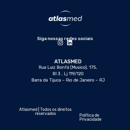
Siga nossas redes sociais
ATLASMED
Rua Luiz Bonfá (Musico), 175,
BI 3 , Lj 119/120
Barra da Tijuca – Rio de Janeiro – RJ
Desenvolvido e Gerenciado por Galaxy MKT
Atlasmed | Todos os direitos
reservados
Política de
Privacidade